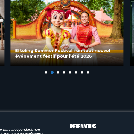
Efteling Summer Festival : un tout nouvel
événement festif pour l’été 2026
Informations
de fans indépendant, non
rcs, marques ou exploitants