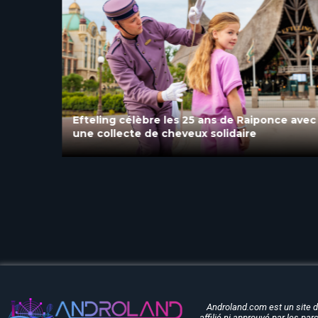
ur La
Efteling célèbre les 25 ans de Raiponce avec
une collecte de cheveux solidaire
Androland.com est un site 
affilié ni approuvé par les pa