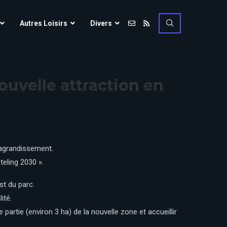
Vulcania
Autres Loisirs
Divers
Walibi Rhône-Alpes
Walt Disney Studios
Vulcania
Walygator Grand EST
ouvelle attraction en
Walibi Rhône-Alpes
Winnoland
Walt Disney Studios
Walygator Grand EST
Winnoland
d’agrandissement.
ce
teling 2030 ».
st du parc.
ité.
partie (environ 3 ha) de la nouvelle zone et accueillir