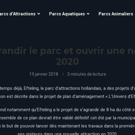
Aqua’Fun Park à Cobac Parc
OK CORRAL
arcs d’Attractions
Parcs Aquatiques
Parcs Animaliers
Futuroscope
Village Nature – Aqualagon
O’Fun Park
Grinyland
Parc Astérix
Kingoland
scope
Aqua’Fun Park à Cobac Parc
Parc Des Combes
OK CORRAL
La Mer de Sable
Futuroscope
Village Nature – Aqualagon
randir le parc et ouvrir une n
Parc Du Bocasse
O’Fun Park
La Récré des 3 Curés
Grinyland
2020
Parc Astérix
Kingoland
Parc Saint Paul
Le Jardin d’acclimatation
Parc Spirou Provence
Parc Des Combes
Le Pal
La Mer de Sable
19 janvier 2018
3 minutes de lecture
Puy Du Fou
Parc Du Bocasse
Le parc du Petit Prince
La Récré des 3 Curés
Mirapolis
Parc Saint Paul
emps déjà, Efteling, le parc d’attractions hollandais, a des projets 
Le Jardin d’acclimatation
Parc Spirou Proven
d
Le Pal
on est décrite dans le projet de plan d’aménagement « L’Univers d’Ef
Nigloland
Puy Du Fou
Le parc du Petit Prince
nd notamment qu’Efteling a le projet de s’agrandir de 8 ha du côté e
Mirapolis
nsemble de ce plan devrait être validé définitif cet été par la municipal
Nigloland
 le but de pouvoir lancer dès maintenant les travaux dans la première 
ses visiteurs dans une nouvelle attraction en 2020.