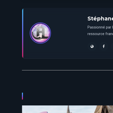
Stéphan
Passionné par l
ressource franç