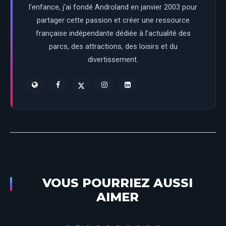
l’enfance, j’ai fondé Androland en janvier 2003 pour
partager cette passion et créer une ressource
française indépendante dédiée à l’actualité des
parcs, des attractions, des loisirs et du
divertissement.
Rencontre avec Navjot Singh, traducteur
VOUS POURRIEZ AUSSI
pour les percussionnistes du spectacle Le
AIMER
Rythme de la Jungle