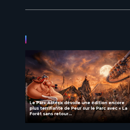
ncore
Le Parc Astérix annonce une toute nouvelle
c « La
« Soirée Exclusive » avec DJ Set et
attractions jusqu’à 1h !