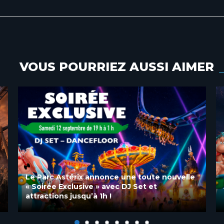
VOUS POURRIEZ AUSSI AIMER
Astérix et la potion d’étoiles : Un nouveau
spectacle nocturne au Parc Asterix