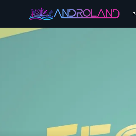
Aquascope au Futuroscope
AnimaParc
P
O’Gliss Park
Bagatelle
Wave Island
Cita Parc
Aquascope au Futuro
Cobac Parc
AnimaParc
O’Gliss Park
Denain Evasion
Bagatelle
Wave Island
Dennlys Parc
Cita Parc
Disney Adventure World
Cobac Parc
Denain Evasion
Disneyland Paris
Festyland
Dennlys Parc
Fééryland
Disney Adventure Worl
Fraispertuis-City
Disneyland Paris
Festyland
Fééryland
Fraispertuis-City