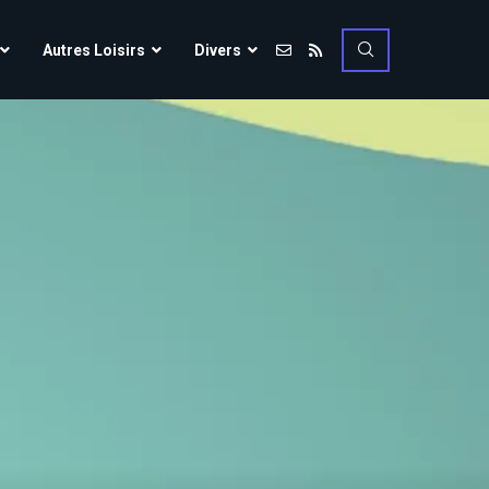
Vulcania
Autres Loisirs
Divers
Walibi Rhône-Alpes
Walt Disney Studios
Vulcania
Walygator Grand EST
Walibi Rhône-Alpes
Winnoland
Walt Disney Studios
Walygator Grand EST
Winnoland
ce