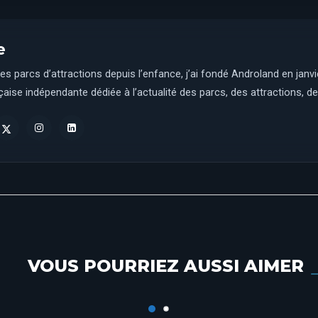
e
es parcs d’attractions depuis l’enfance, j’ai fondé Androland en janv
aise indépendante dédiée à l’actualité des parcs, des attractions, des
Gardiens de la Magie : La Maintenance à
VOUS POURRIEZ AUSSI AIMER
Disneyland Paris !