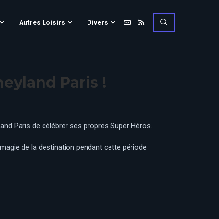
Vulcania
Autres Loisirs
Divers
Walibi Rhône-Alpes
Walt Disney Studios
Vulcania
Walygator Grand EST
eyland Paris !
Walibi Rhône-Alpes
Winnoland
Walt Disney Studios
Walygator Grand EST
land Paris de célébrer ses propres Super Héros.
Winnoland
magie de la destination pendant cette période
ce