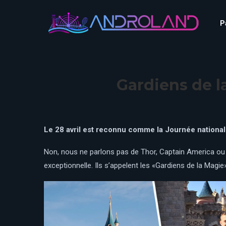
Aquascope au Futuroscope
AnimaParc
P
O’Gliss Park
Bagatelle
Wave Island
Cita Parc
Aquascope au Futuro
Cobac Parc
AnimaParc
O’Gliss Park
Gardiens de l
Denain Evasion
Bagatelle
Wave Island
Dennlys Parc
Cita Parc
Disney Adventure World
Cobac Parc
Denain Evasion
Le 28 avril est reconnu comme la Journée nationa
Disneyland Paris
Festyland
Dennlys Parc
Non, nous ne parlons pas de Thor, Captain America ou 
Fééryland
Disney Adventure Worl
exceptionnelle. Ils s’appelent les «Gardiens de la Magie»
Fraispertuis-City
Disneyland Paris
Festyland
Fééryland
Fraispertuis-City