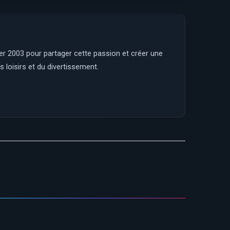
ier 2003 pour partager cette passion et créer une
 loisirs et du divertissement.
Gardiens de la Magie: Les Infirmier(e)s à
Disneyland Paris !