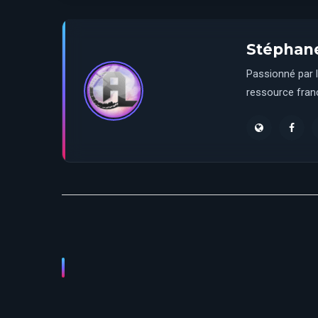
Stéphan
Passionné par l
ressource franç
ine
Gardiens de la Magie : Propreté et hygiène à
Disneyland Paris !