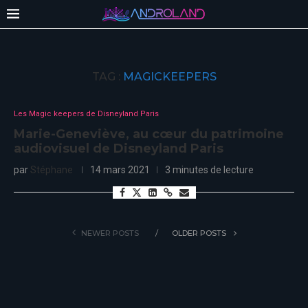
TAG :
MAGICKEEPERS
Les Magic keepers de Disneyland Paris
​​​​​​​Marie-Geneviève, au cœur du patrimoine
audiovisuel de Disneyland Paris
par
Stéphane
14 mars 2021
3 minutes de lecture
NEWER POSTS
OLDER POSTS