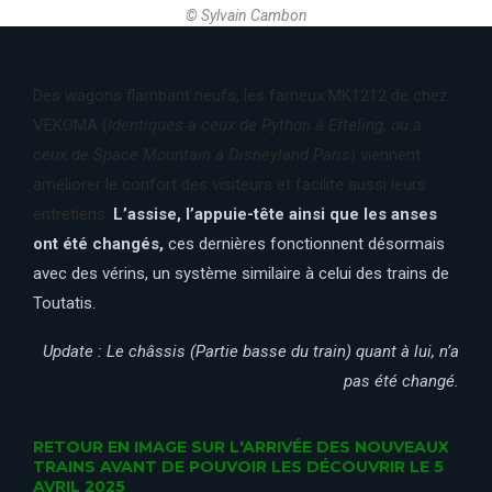
© Sylvain Cambon
Des wagons flambant neufs, les fameux MK1212 de chez
VEKOMA (
Identiques a ceux de Python à Efteling, ou a
ceux de Space Mountain à Disneyland Paris
) viennent
améliorer le confort des visiteurs et facilite aussi leurs
entretiens.
L’assise, l’appuie-tête ainsi que les anses
ont été changés,
ces dernières fonctionnent désormais
avec des vérins, un système similaire à celui des trains de
Toutatis.
Update : Le châssis (Partie basse du train) quant à lui, n’a
pas été changé.
RETOUR EN IMAGE SUR L'ARRIVÉE DES NOUVEAUX
TRAINS AVANT DE POUVOIR LES DÉCOUVRIR LE 5
AVRIL 2025