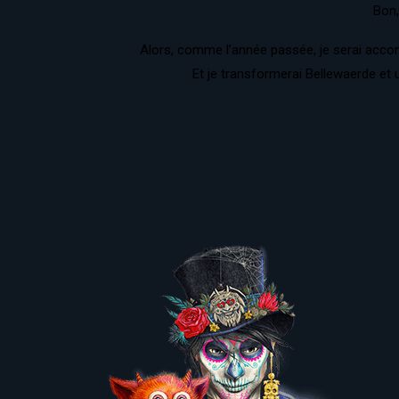
Bon,
Alors, comme l’année passée, je serai acco
Et je transformerai Bellewaerde et 