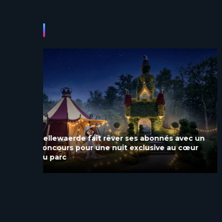
vec un
Bellewaerde récompensé pour la cinquième
cœur
année consécutive pour son engagement
durable