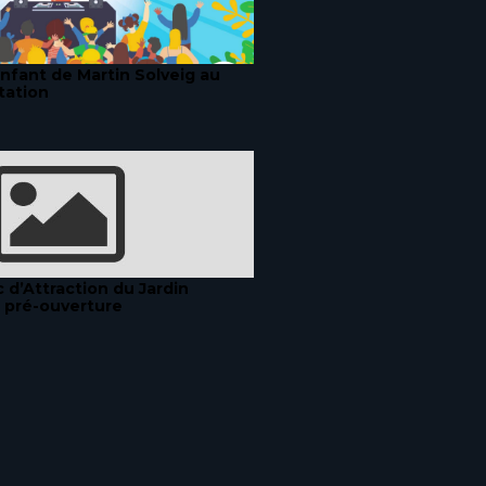
fant de Martin Solveig au
tation
 d’Attraction du Jardin
, pré-ouverture