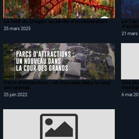
Le Défi du Dragon au Jardin d’acclimatation
Le Carr
d’accli
25 mars 2025
21 mars
Parcs d’attractions : un nouveau dans la cour
Une jeu
des grands
manèg
25 juin 2022
6 mai 20