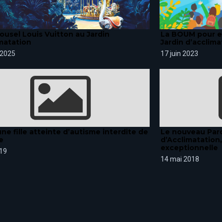
ousel Louis Vuitton au Jardin
La BOUM pour en
matation
Jardin d’acclima
 2025
17 juin 2023
ne fille atteinte d’autisme interdite de
Le nouveau Parc
e
d’Acclimatation
exceptionnelle
19
14 mai 2018