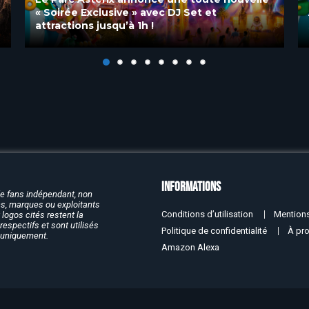
Astérix et la potion d’étoiles : Un nouveau
spectacle nocturne au Parc Asterix
Informations
de fans indépendant, non
rcs, marques ou exploitants
Conditions d’utilisation
Mentions
logos cités restent la
respectifs et sont utilisés
Politique de confidentialité
À pr
f uniquement.
Amazon Alexa