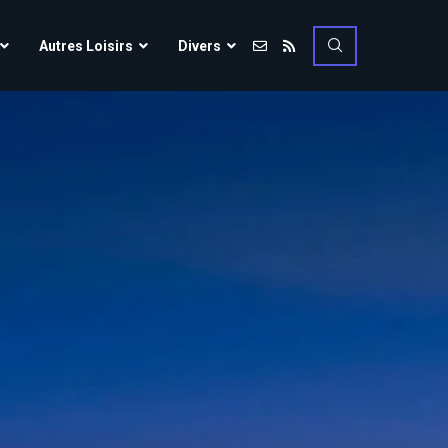
Vulcania
Autres Loisirs
Divers
Walibi Rhône-Alpes
Walt Disney Studios
Vulcania
Walygator Grand EST
Walibi Rhône-Alpes
Winnoland
Walt Disney Studios
Walygator Grand EST
Winnoland
ce