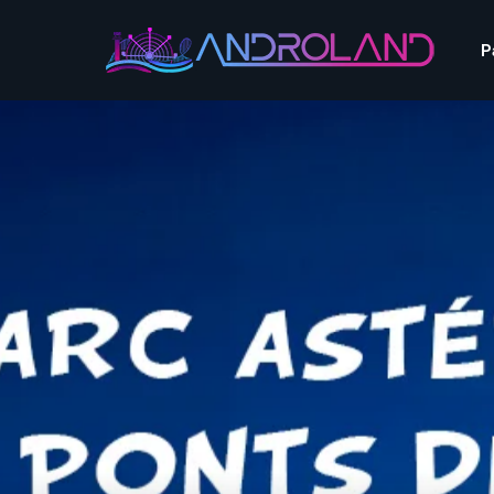
Aquascope au Futuroscope
AnimaParc
P
O’Gliss Park
Bagatelle
Wave Island
Cita Parc
Aquascope au Futuro
Cobac Parc
AnimaParc
O’Gliss Park
Denain Evasion
Bagatelle
Wave Island
Dennlys Parc
Cita Parc
Disney Adventure World
Cobac Parc
Denain Evasion
Disneyland Paris
Festyland
Dennlys Parc
Fééryland
Disney Adventure Worl
Fraispertuis-City
Disneyland Paris
Festyland
Fééryland
Fraispertuis-City