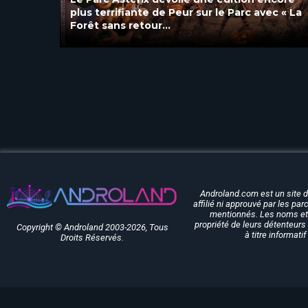
c « La
« Soirée Exclusive » avec DJ Set et
attractions jusqu’à 1h !
Androland.com est un site 
affilié ni approuvé par les pa
mentionnés. Les noms et 
propriété de leurs détenteurs 
Copyright © Androland 2003-2026, Tous
à titre informati
Droits Réservés.