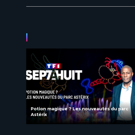
parc
Le Pal, la savane en Auvergne : le succès
d’un parc de loisirs familial