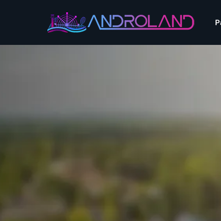
Aquascope au Futuroscope
AnimaParc
P
O’Gliss Park
Bagatelle
Wave Island
Cita Parc
Aquascope au Futuro
Cobac Parc
AnimaParc
O’Gliss Park
Denain Evasion
Bagatelle
Wave Island
Dennlys Parc
Cita Parc
Disney Adventure World
Cobac Parc
Denain Evasion
Disneyland Paris
Festyland
Dennlys Parc
Fééryland
Disney Adventure Worl
Fraispertuis-City
Disneyland Paris
Festyland
Fééryland
Fraispertuis-City