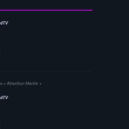
ndTV
de « Attention Menhir »
ndTV