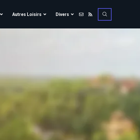
Vulcania
Autres Loisirs
Divers
Walibi Rhône-Alpes
Walt Disney Studios
Vulcania
Walygator Grand EST
Walibi Rhône-Alpes
Winnoland
Walt Disney Studios
Walygator Grand EST
Winnoland
ce