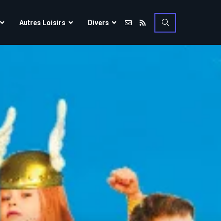
Vulcania
Autres Loisirs
Divers
Walibi Rhône-Alpes
Walt Disney Studios
Vulcania
Walygator Grand EST
Walibi Rhône-Alpes
Winnoland
Walt Disney Studios
Walygator Grand EST
Winnoland
ce