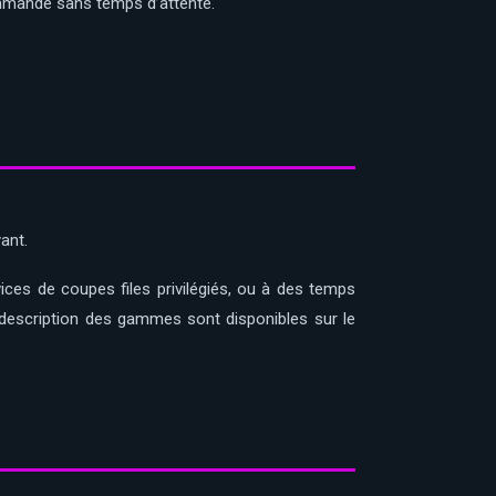
ommande sans temps d’attente.
ant.
ces de coupes files privilégiés, ou à des temps
 la description des gammes sont disponibles sur le