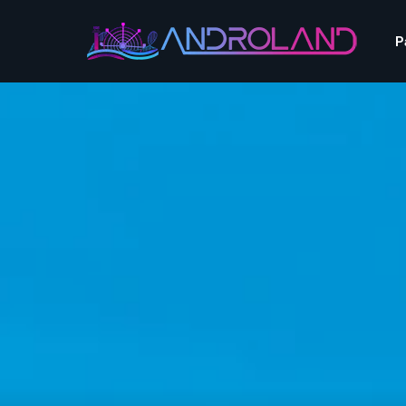
Aquascope au Futuroscope
AnimaParc
P
O’Gliss Park
Bagatelle
Wave Island
Cita Parc
Aquascope au Futuro
Cobac Parc
AnimaParc
O’Gliss Park
Denain Evasion
Bagatelle
Wave Island
Dennlys Parc
Cita Parc
Disney Adventure World
Cobac Parc
Denain Evasion
Disneyland Paris
Festyland
Dennlys Parc
Fééryland
Disney Adventure Worl
Fraispertuis-City
Disneyland Paris
Festyland
Fééryland
Fraispertuis-City