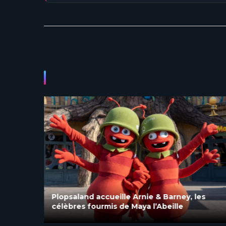
27 à
Plopsaland accueille Arnie & Barney, les
célèbres fourmis de Maya l’Abeille