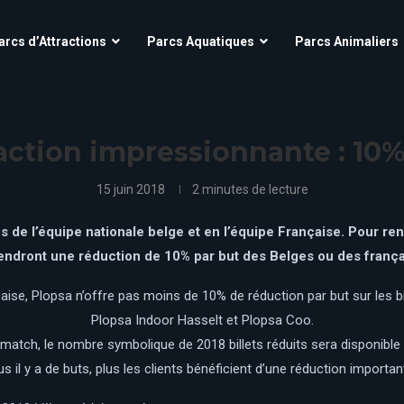
Aqua’Fun Park à Cobac Parc
OK CORRAL
arcs d’Attractions
Parcs Aquatiques
Parcs Animaliers
Futuroscope
Village Nature – Aqualagon
O’Fun Park
Grinyland
Parc Astérix
Kingoland
scope
Aqua’Fun Park à Cobac Parc
Parc Des Combes
OK CORRAL
La Mer de Sable
Futuroscope
Village Nature – Aqualagon
action impressionnante : 10%
Parc Du Bocasse
O’Fun Park
La Récré des 3 Curés
Grinyland
Parc Astérix
Kingoland
Parc Saint Paul
Le Jardin d’acclimatation
15 juin 2018
2 minutes de lecture
Parc Spirou Provence
Parc Des Combes
Le Pal
La Mer de Sable
Puy Du Fou
Parc Du Bocasse
 de l’équipe nationale belge et en l’équipe Française. Pour ren
Le parc du Petit Prince
La Récré des 3 Curés
endront une réduction de 10% par but des Belges ou des français 
Mirapolis
Parc Saint Paul
Le Jardin d’acclimatation
Parc Spirou Proven
d
Le Pal
Nigloland
ise, Plopsa n’offre pas moins de 10% de réduction par but sur les 
Puy Du Fou
Le parc du Petit Prince
Plopsa Indoor Hasselt et Plopsa Coo.
Mirapolis
atch, le nombre symbolique de 2018 billets réduits sera disponible d
us il y a de buts, plus les clients bénéficient d’une réduction importan
Nigloland