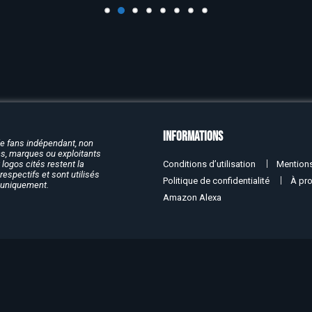
Informations
de fans indépendant, non
rcs, marques ou exploitants
Conditions d’utilisation
Mentions
logos cités restent la
respectifs et sont utilisés
Politique de confidentialité
À pr
f uniquement.
Amazon Alexa