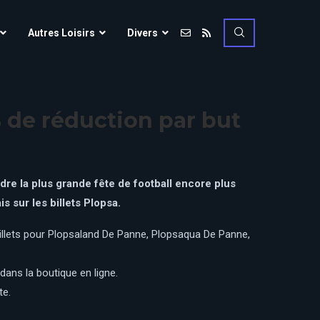
Vulcania
Autres Loisirs
Divers
Walibi Rhône-Alpes
Walt Disney Studios
Vulcania
Walygator Grand EST
 de réduction par but
Walibi Rhône-Alpes
Winnoland
Walt Disney Studios
Walygator Grand EST
dre la plus grande fête de football encore plus
Winnoland
sur les billets Plopsa.​
ce
billets pour Plopsaland De Panne, Plopsaqua De Panne,
ans la boutique en ligne.
te.