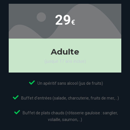
29
€
Adulte
(jusque 17 ans inclus)
Un apéritif sans alcool (jus de fruits)
Buffet d'entrées (salade, charcuterie, fruits de mer,...)
Buffet de plats chauds (rôtisserie gauloise : sanglier,
volaille, saumon,...)