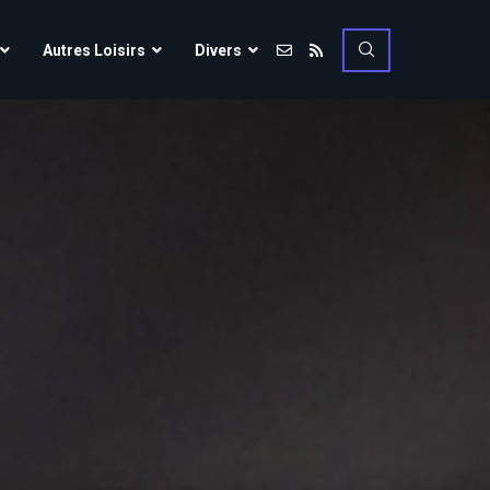
Vulcania
Autres Loisirs
Divers
Walibi Rhône-Alpes
Walt Disney Studios
Vulcania
Walygator Grand EST
Walibi Rhône-Alpes
Winnoland
Walt Disney Studios
Walygator Grand EST
Winnoland
ce