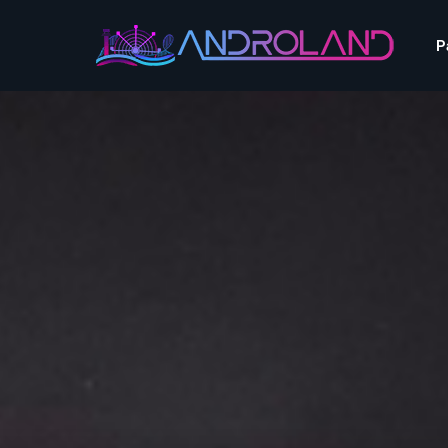
Aquascope au Futuroscope
AnimaParc
P
O’Gliss Park Vendée
Bagatelle
Wave Island
Cita Parc
Aquascope au Futuro
Cobac Parc
AnimaParc
O’Gliss Park Vendée
Denain Evasion
Bagatelle
Wave Island
Dennlys Parc
Cita Parc
Disney Adventure World
Cobac Parc
Denain Evasion
Disneyland Paris
Festyland
Dennlys Parc
Fééryland
Disney Adventure Worl
Fraispertuis-City
Disneyland Paris
Festyland
Fééryland
Fraispertuis-City