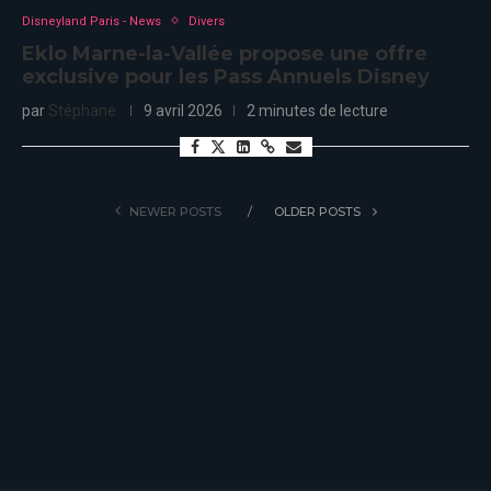
Disneyland Paris - News
Divers
Eklo Marne-la-Vallée propose une offre
exclusive pour les Pass Annuels Disney
par
Stéphane
9 avril 2026
2 minutes de lecture
NEWER POSTS
OLDER POSTS