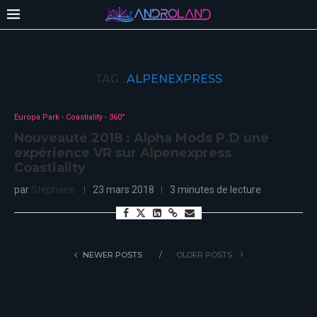
TAG :
ALPENEXPRESS
Europa Park - Coastiality - 360°
Nouveauté 2018 : Alpha Mods P.D une
expérience VR sur Alpenexpress
Coastiality
par
Stéphane
23 mars 2018
3 minutes de lecture
NEWER POSTS
OLDER POSTS