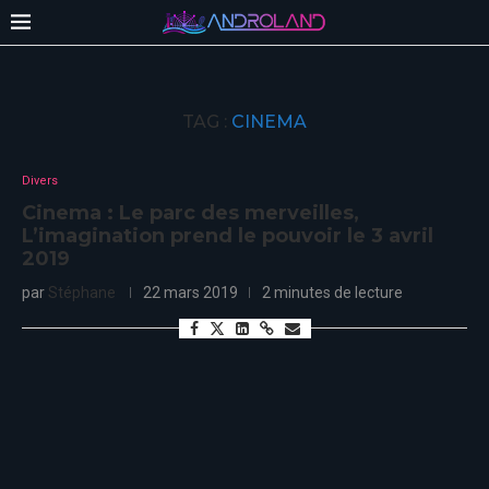
TAG :
CINEMA
Divers
Cinema : Le parc des merveilles,
L’imagination prend le pouvoir le 3 avril
2019
par
Stéphane
22 mars 2019
2 minutes de lecture