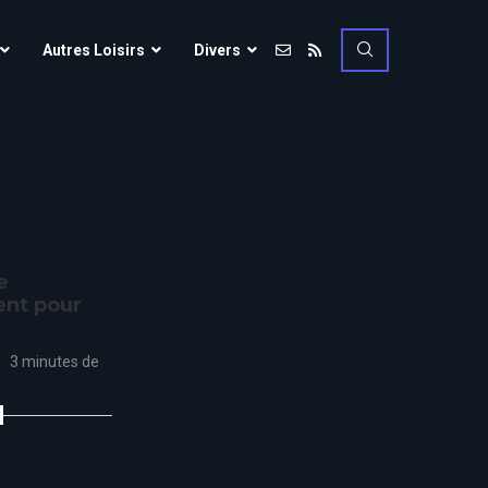
Vulcania
Autres Loisirs
Divers
Walibi Rhône-Alpes
Walt Disney Studios
Vulcania
Walygator Grand EST
Walibi Rhône-Alpes
Winnoland
Walt Disney Studios
Walygator Grand EST
e
Winnoland
ent pour
ce
3 minutes de