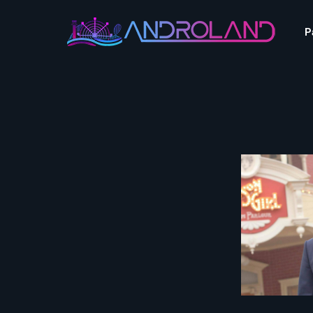
Aquascope au Futuroscope
AnimaParc
P
O’Gliss Park
Bagatelle
Wave Island
Cita Parc
Aquascope au Futuro
Cobac Parc
AnimaParc
O’Gliss Park
Denain Evasion
Bagatelle
Wave Island
Dennlys Parc
Cita Parc
Disney Adventure World
Cobac Parc
Denain Evasion
Disneyland Paris
Festyland
Dennlys Parc
Fééryland
Disney Adventure Worl
Fraispertuis-City
Disneyland Paris
Festyland
Fééryland
Fraispertuis-City