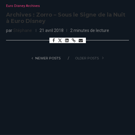
Euro Disney Archives
Archives : Zorro – Sous le Signe de la Nuit
à Euro Disney
par
Stéphane
21 avril 2018
2 minutes de lecture
NEWER POSTS
OLDER POSTS