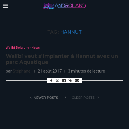
TAG :
HANNUT
Walibi Belgium - News
Walibi veut s’implanter à Hannut avec un
parc Aquatique
par
Stéphane
21 août 2017
3 minutes de lecture
NEWER POSTS
OLDER POSTS