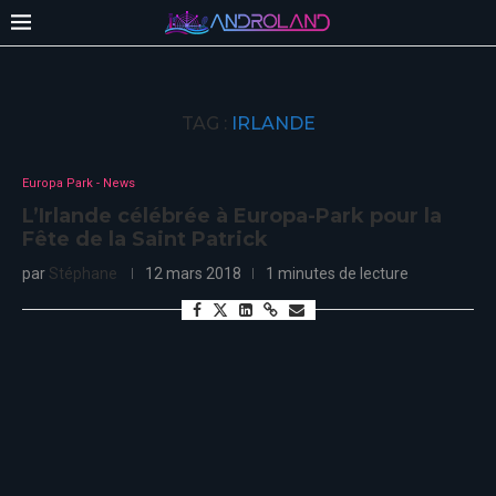
TAG :
IRLANDE
Europa Park - News
L’Irlande célébrée à Europa-Park pour la
Fête de la Saint Patrick
par
Stéphane
12 mars 2018
1 minutes de lecture