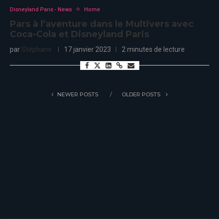
Disneyland Paris - News
Home
Pars à l’aventure dans le Multivers avec
Coca-Cola et Disneyland Paris
par
Stéphane
17 janvier 2023
2 minutes de lecture
NEWER POSTS
OLDER POSTS