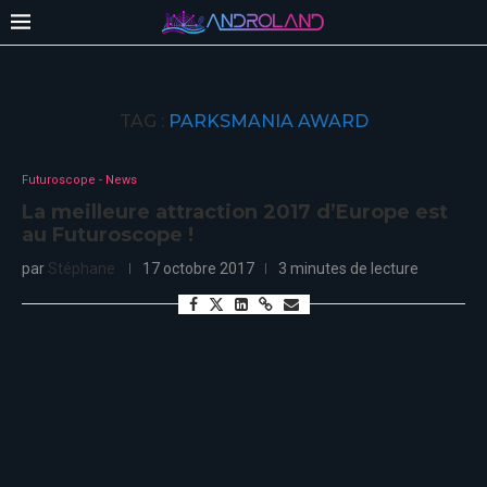
TAG :
PARKSMANIA AWARD
Futuroscope - News
La meilleure attraction 2017 d’Europe est
au Futuroscope !
par
Stéphane
17 octobre 2017
3 minutes de lecture