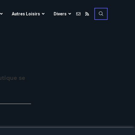
Vulcania
Autres Loisirs
Divers
Walibi Rhône-Alpes
Walt Disney Studios
Vulcania
Walygator Grand EST
Walibi Rhône-Alpes
Winnoland
Walt Disney Studios
Walygator Grand EST
utique se
Winnoland
ce