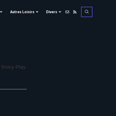
Vulcania
Autres Loisirs
Divers
Walibi Rhône-Alpes
Walt Disney Studios
Vulcania
Walygator Grand EST
Walibi Rhône-Alpes
Winnoland
Walt Disney Studios
Walygator Grand EST
 Story Play
Winnoland
ce