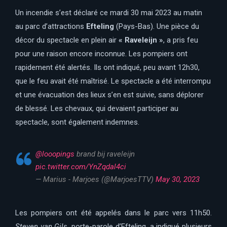
Un incendie s’est déclaré ce mardi 30 mai 2023 au matin
au parc d’attractions
Efteling
(Pays-Bas). Une pièce du
décor du spectacle en plein air
« Raveleijn »
, a pris feu
pour une raison encore inconnue. Les pompiers ont
rapidement été alertés. Ils ont indiqué, peu avant 12h30,
que le feu avait été maîtrisé. Le spectacle a été interrompu
et une évacuation des lieux s’en est suivie, sans déplorer
de blessé. Les chevaux, qui devaient participer au
spectacle, sont également indemnes.
@looopings
brand bij raveleijn
pic.twitter.com/YnZqdal4ci
— Marius - Marjoes (@MarjoesTTV)
May 30, 2023
Les pompiers ont été appelés dans le parc vers 11h50.
Steven van Gils
, porte-parole d’Efteling, a indiqué plusieurs