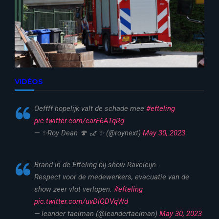
VIDÉOS
Oeffff hopelijk valt de schade mee
#efteling
pic.twitter.com/carE6ATqRg
— ✨Roy Dean 🍄 🎢 ✨ (@roynext)
May 30, 2023
Brand in de Efteling bij show Raveleijn.
Respect voor de medewerkers, evacuatie van de
show zeer vlot verlopen.
#efteling
pic.twitter.com/uvDlQDVqWd
— leander taelman (@leandertaelman)
May 30, 2023