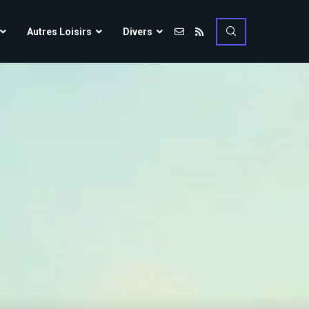
Vulcania
Autres Loisirs
Divers
Walibi Rhône-Alpes
Walt Disney Studios
Vulcania
Walygator Grand EST
Walibi Rhône-Alpes
Winnoland
Walt Disney Studios
Walygator Grand EST
Winnoland
ce