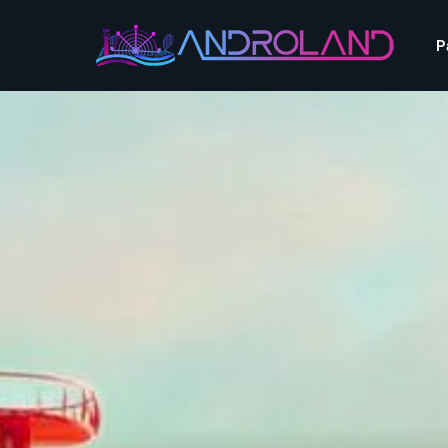
Aquascope au Futuroscope
AnimaParc
P
O’Gliss Park
Bagatelle
Wave Island
Cita Parc
Aquascope au Futuro
Cobac Parc
AnimaParc
O’Gliss Park
Denain Evasion
Bagatelle
Wave Island
Dennlys Parc
Cita Parc
Disney Adventure World
Cobac Parc
Denain Evasion
Disneyland Paris
Festyland
Dennlys Parc
Fééryland
Disney Adventure Worl
Fraispertuis-City
Disneyland Paris
Festyland
Fééryland
Fraispertuis-City