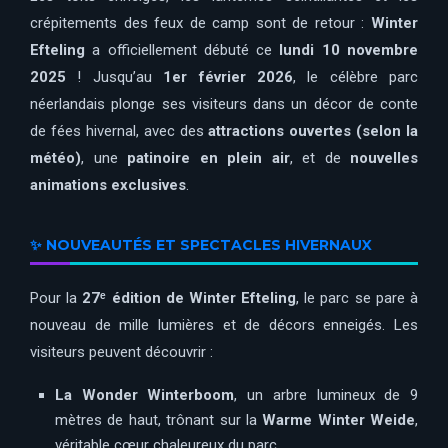
crépitements des feux de camp sont de retour :
Winter
Efteling
a officiellement débuté ce
lundi 10 novembre
2025
! Jusqu’au
1er février 2026
, le célèbre parc
néerlandais plonge ses visiteurs dans un décor de conte
de fées hivernal, avec des
attractions ouvertes (selon la
météo)
, une
patinoire en plein air
, et de
nouvelles
animations exclusives
.
✨ NOUVEAUTÉS ET SPECTACLES HIVERNAUX
Pour la
27ᵉ édition de Winter Efteling
, le parc se pare à
nouveau de mille lumières et de décors enneigés. Les
visiteurs peuvent découvrir :
La Wonder Winterboom
, un arbre lumineux de 9
mètres de haut, trônant sur la
Warme Winter Weide
,
véritable cœur chaleureux du parc.