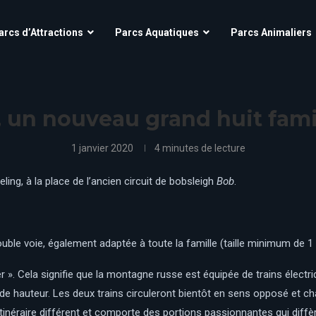
Aqua’Fun Park à Cobac Parc
OK CORRAL
arcs d’Attractions
Parcs Aquatiques
Parcs Animaliers
Futuroscope
Village Nature – Aqualagon
O’Fun Park
Grinyland
Parc Astérix
Kingoland
scope
Aqua’Fun Park à Cobac Parc
Parc Des Combes
OK CORRAL
La Mer de Sable
Futuroscope
Village Nature – Aqualagon
 un nouveau grand huit famil
Parc Du Bocasse
O’Fun Park
La Récré des 3 Curés
Grinyland
Parc Astérix
Kingoland
Parc Saint Paul
Le Jardin d’acclimatation
1 janvier 2020
4 minutes de lecture
Parc Spirou Provence
Parc Des Combes
Le Pal
La Mer de Sable
Puy Du Fou
Parc Du Bocasse
ling, à la place de l’ancien circuit de bobsleigh
Bob
.
Le parc du Petit Prince
La Récré des 3 Curés
Mirapolis
Parc Saint Paul
Le Jardin d’acclimatation
Parc Spirou Proven
d
Le Pal
Nigloland
uble voie, également adaptée à toute la famille (taille minimum de 1
Puy Du Fou
Le parc du Petit Prince
Mirapolis
». Cela signifie que la montagne russe est équipée de trains électriq
Nigloland
nde hauteur. Les deux trains circuleront bientôt en sens opposé et 
tinéraire différent et comporte des portions passionnantes qui diffèr