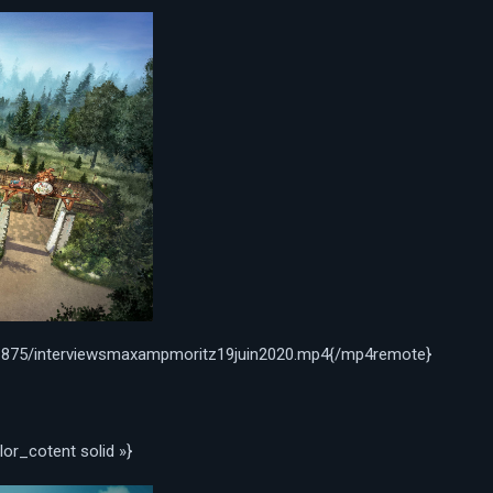
/1875/interviewsmaxampmoritz19juin2020.mp4{/mp4remote}
lor_cotent solid »}