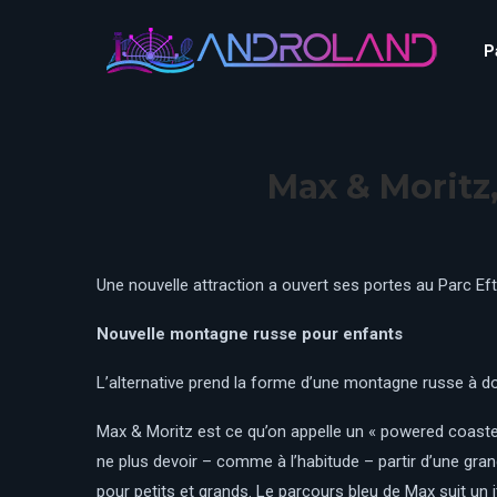
Aquascope au Futuroscope
AnimaParc
P
O’Gliss Park
Bagatelle
Wave Island
Cita Parc
Aquascope au Futuro
Cobac Parc
AnimaParc
O’Gliss Park
Max & Moritz,
Denain Evasion
Bagatelle
Wave Island
Dennlys Parc
Cita Parc
Disney Adventure World
Cobac Parc
Denain Evasion
Une nouvelle attraction a ouvert ses portes au Parc Efte
Disneyland Paris
Festyland
Dennlys Parc
Nouvelle montagne russe pour enfants
Fééryland
Disney Adventure Worl
L’alternative prend la forme d’une montagne russe à do
Fraispertuis-City
Disneyland Paris
Festyland
Max & Moritz est ce qu’on appelle un « powered coaster 
Fééryland
ne plus devoir – comme à l’habitude – partir d’une gra
Fraispertuis-City
pour petits et grands. Le parcours bleu de Max suit un i