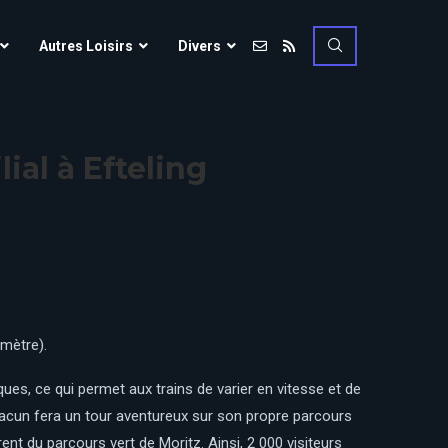
Vulcania
Autres Loisirs
Divers
Walibi Rhône-Alpes
Walt Disney Studios
Vulcania
Walygator Grand EST
ial à Efteling
Walibi Rhône-Alpes
Winnoland
Walt Disney Studios
Walygator Grand EST
Winnoland
ce
 mètre).
ues, ce qui permet aux trains de varier en vitesse et de
chacun fera un tour aventureux sur son propre parcours
ent du parcours vert de Moritz. Ainsi, 2 000 visiteurs