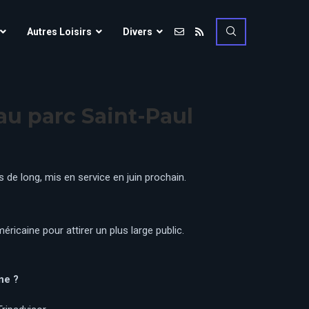
Vulcania
Autres Loisirs
Divers
Walibi Rhône-Alpes
Walt Disney Studios
Vulcania
Walygator Grand EST
au parc Saint-Paul
Walibi Rhône-Alpes
Winnoland
Walt Disney Studios
Walygator Grand EST
 de long, mis en service en juin prochain.
Winnoland
ce
éricaine pour attirer un plus large public.
ne ?