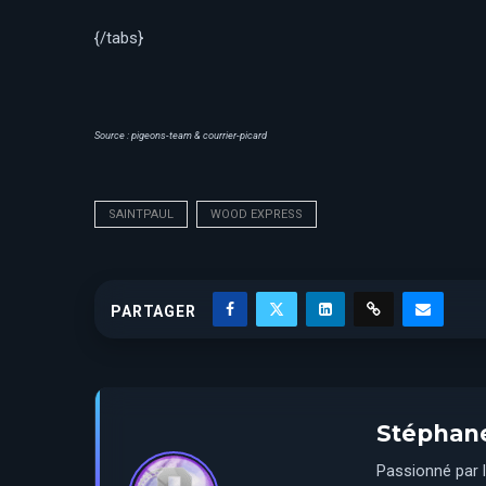
{/tabs}
Source : pigeons-team & courrier-picard
SAINTPAUL
WOOD EXPRESS
PARTAGER
Stéphan
Passionné par l