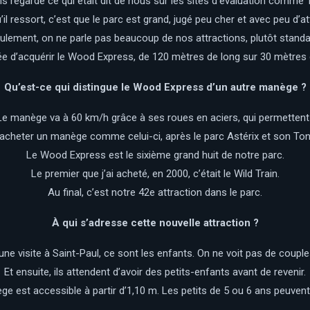
 regardé ce qui était dit de nous sur les sites d’évaluation comme T
’il ressort, c’est que le parc est grand, jugé peu cher et avec peu d’at
ulement, on ne parle pas beaucoup de nos attractions, plutôt standa
dée d’acquérir le Wood Express, de 120 mètres de long sur 30 mètres 
Qu’est-ce qui distingue le Wood Express d’un autre manège ?
 Le manège va à 60 km/h grâce à ses roues en aciers, qui permettent d’
heter un manège comme celui-ci, après le parc Astérix et son Tonn
Le Wood Express est le sixième grand huit de notre parc.
Le premier que j’ai acheté, en 2000, c’était le Wild Train.
Au final, c’est notre 42e attraction dans le parc.
À qui s’adresse cette nouvelle attraction ?
une visite à Saint-Paul, ce sont les enfants. On ne voit pas de coupl
Et ensuite, ils attendent d’avoir des petits-enfants avant de revenir.
e est accessible à partir d’1,10 m. Les petits de 5 ou 6 ans peuven