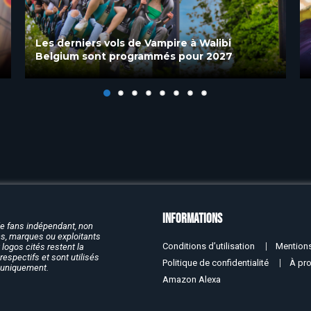
Festival World, l’ambitieux projet de
transformation de Walibi Belgium jusqu’en
2030
Informations
de fans indépendant, non
rcs, marques ou exploitants
Conditions d’utilisation
Mentions
logos cités restent la
respectifs et sont utilisés
Politique de confidentialité
À pr
f uniquement.
Amazon Alexa