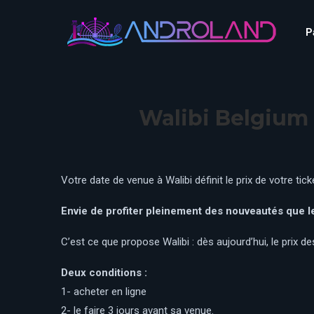
Aquascope au Futuroscope
AnimaParc Occitanie
P
O’Gliss Park
Bagatelle
Wave Island
Cita Parc
Aquascope au Futuro
Cobac Parc
AnimaParc Occitanie
O’Gliss Park
Walibi Belgium d
Denain Evasion
Bagatelle
Wave Island
Dennlys Parc
Cita Parc
Disney Adventure World
Cobac Parc
Denain Evasion
Votre date de venue à Walibi définit le prix de votre ti
Disneyland Paris
Festyland
Dennlys Parc
Envie de profiter pleinement des nouveautés que le 
Fééryland
Disney Adventure Worl
C’est ce que propose Walibi : dès aujourd’hui, le prix d
Fraispertuis-City
Disneyland Paris
Festyland
Deux conditions :
Fééryland
1- acheter en ligne
Fraispertuis-City
2- le faire 3 jours avant sa venue.