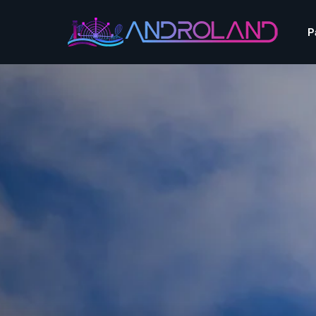
Aquascope au Futuroscope
AnimaParc
P
O’Gliss Park
Bagatelle
Wave Island
Cita Parc
Aquascope au Futuro
Cobac Parc
AnimaParc
O’Gliss Park
Denain Evasion
Bagatelle
Wave Island
Dennlys Parc
Cita Parc
Disney Adventure World
Cobac Parc
Denain Evasion
Disneyland Paris
Festyland
Dennlys Parc
Fééryland
Disney Adventure Worl
Fraispertuis-City
Disneyland Paris
Festyland
Fééryland
Fraispertuis-City