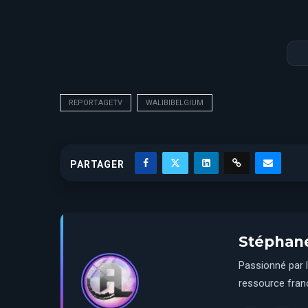
REPORTAGETV
WALIBIBELGIUM
PARTAGER
Stéphan
Passionné par l
ressource franç