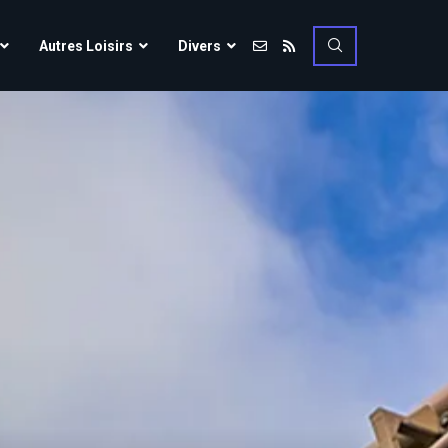
Vulcania
Autres Loisirs
Divers
Walibi Rhône-Alpes
Walt Disney Studios
Vulcania
Walygator Grand EST
Walibi Rhône-Alpes
Winnoland
Walt Disney Studios
Walygator Grand EST
Winnoland
ce