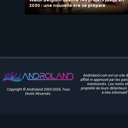
Belgium sont programmés pour 2027
Androland.com est un site 
affilié ni approuvé par les pa
mentionnés. Les noms et 
propriété de leurs détenteurs 
Copyright © Androland 2003-2026, Tous
à titre informati
Droits Réservés.