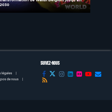
coaster hybride RMC pour 2028
Belgi
SUIVEZ-NOUS
 légales
opos de nous