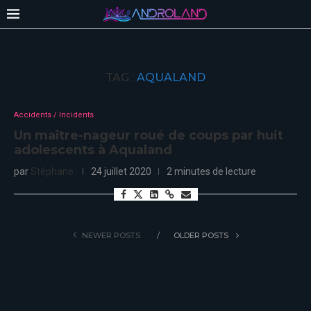
TAG :
AQUALAND
Accidents / Incidents
Un maître-nageur roué de coups par huit
adolescents à Aqualand
par
Stéphane
24 juillet 2020
2 minutes de lecture
NEWER POSTS
OLDER POSTS